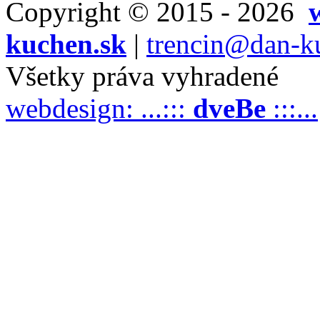
Copyright © 2015 - 2026
kuchen.sk
|
trencin@dan-k
Všetky práva vyhradené
webdesign: ...:::
dveBe
:::...