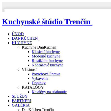
Kuchynské štúdio Trenčín
ÚVOD
DANKÜCHEN
KUCHYNE
Kuchyne DanKüchen
Klasické kuchyne
Moderné kuchyne
Rustikálne kuchyne
Nadčasové kuchyne
Vlastnosti
Povrchová úprava
Vybavenie
Doplnky
KATALÓGY
Katalógy na stiahnutie
SLUŽBY
PARTNERI
GALÉRIA
DanKüchen Trenčín