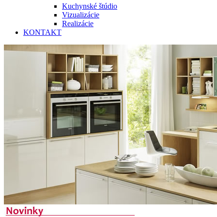
Kuchynské štúdio
Vizualizácie
Realizácie
KONTAKT
GRANADA
Lak vysoký lesk (2 dekóry)
8 násobne, polyesterom vo vysokom lesku lakovaná MDF doska, z 3
spodnej hrane).