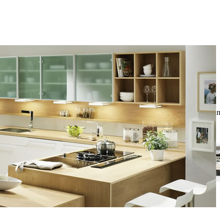
 strán s 3 mm polomerom a vyfrézovaným čelným úchytom (na spodnýc